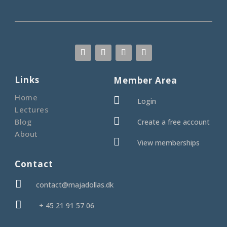
Links
Member Area
Home

Login
Lectures

Blog
Create a free account
About

View memberships
Contact

contact@majadollas.dk

+ 45 21 91 57 06